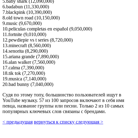
5.baby shark (12,090,000)
6.badabun (11,330,000)
7.blackpink (10,390,000)
8.old town road (10,150,000)
9.music (9,670,000)
10.peliculas completas en español (9,050,000)
11.fortnite (9,010,000)
12.pewdiepie vs t series (8,720,000)
13.minecraft (8,560,000)
14.senorita (8,290,000)
15.ariana grande (7,890,000)
16.alan walker (7,560,000)
17.calma (7,390,000)
18.tik tok (7,270,000)
19.musica (7,140,000)
20.bad bunny (7,040,000)
Судя по этому топу, большинство пользователей ищут в
YouTube музыку. 57 из 100 запросов включают в себя имя
певца, название группы или песни. Только 2 из 10 самых
популярных ключевых слов связаны с брендами.
<
предыдущая
вернуться к списку
следующая
>