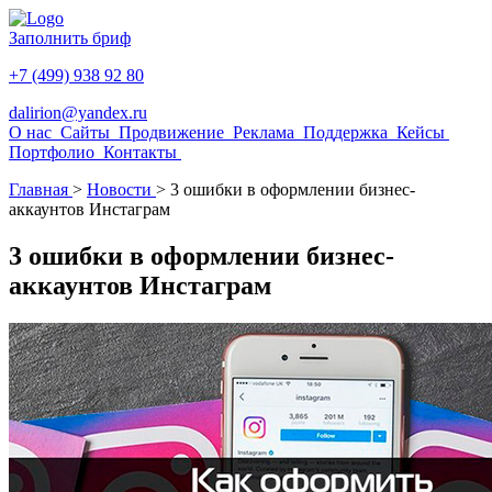
Заполнить бриф
+7 (499) 938 92 80
dalirion@yandex.ru
О нас
Сайты
Продвижение
Реклама
Поддержка
Кейсы
Портфолио
Контакты
Главная
>
Новости
>
3 ошибки в оформлении бизнес-
аккаунтов Инстаграм
3 ошибки в оформлении бизнес-
аккаунтов Инстаграм